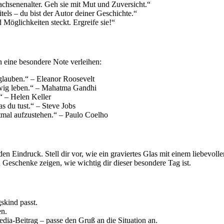
chsenenalter. Geh sie mit Mut und Zuversicht.“
tels – du bist der Autor deiner Geschichte.“
Möglichkeiten steckt. Ergreife sie!“
eine besondere Note verleihen:
glauben.“ – Eleanor Roosevelt
ewig leben.“ – Mahatma Gandhi
“ – Helen Keller
as du tust.“ – Steve Jobs
tmal aufzustehen.“ – Paulo Coelho
en Eindruck. Stell dir vor, wie ein graviertes Glas mit einem liebevoll
 Geschenke zeigen, wie wichtig dir dieser besondere Tag ist.
skind passt.
en.
dia-Beitrag – passe den Gruß an die Situation an.