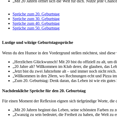
„Mit 20 Jahren öffnet sich die Welt für dich. Nutze jede Chanc
Sprüche zum 20. Geburtstag
Sprüche zum 30. Geburtstag
Sprüche zum 40. Geburtstag
Sprüche zum 50. Geburtstag
Lustige und witzige Geburtstagssprüche
Wenn du den Humor in den Vordergrund stellen möchtest, sind diese
„Herzlichen Glückwunsch! Mit 20 bist du offiziell zu alt, um 
„20 Jahre alt? Willkommen im Klub derer, die glauben, das Leb
„Jetzt bist du zwei Jahrzehnte alt – und immer noch nicht reich
„Willkommen in den 20ern, wo Rechnungen echt und Pizza imm
„Zum 20. Geburtstag: Denk daran, das Leben ist wie ein gutes 
Nachdenkliche Sprüche für den 20. Geburtstag
Für einen Moment der Reflexion eignen sich tiefgründige Worte, di
„Mit 20 Jahren beginnt das Leben, seine schönsten Farben zu zei
„Zwanzig zu sein bedeutet, die Freiheit zu haben, die Welt zu e